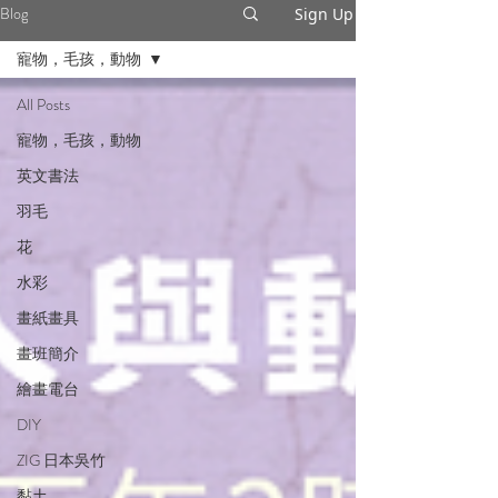
Blog
Sign Up
寵物，毛孩，動物
All Posts
寵物，毛孩，動物
英文書法
羽毛
花
水彩
畫紙畫具
畫班簡介
繪畫電台
DIY
ZIG 日本吳竹
黏土