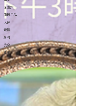
保護劑
節日用品
人像
素描
粉彩
燙金
新年