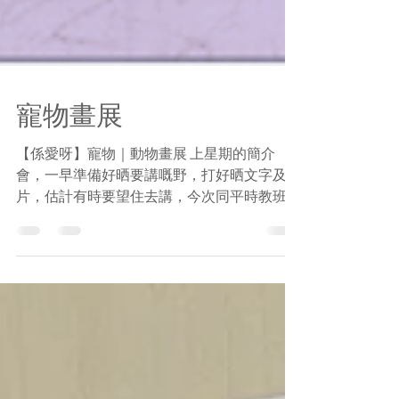
寵物畫展
【係愛呀】寵物｜動物畫展 上星期的簡介
會，一早準備好晒要講嘅野，打好晒文字及圖
片，估計有時要望住去講，今次同平時教班好
唔同，簡介會唔想有出錯所以做咗好多準備。
在開始前的幾分鐘，心情非常緊張，腦袋一片
空白，突然一把聲音在耳邊，前面全部都同學
嚟呀，唔洗驚喎，全部都識㗎！...