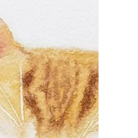
性是覆蓋性強、色彩明快、顏色種類繁多，在
任何粗糙的表面（素描紙，黑板，石頭等等）
都可繪製，筆觸類似油畫，作畫方法類似水彩
畫先薄後厚，先淺後深，上色...