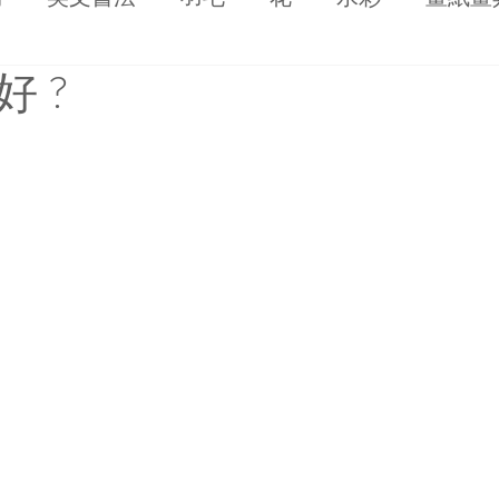
 ?
DIY
ZIG 日本吳竹
黏土
保護劑
節
燙金
新年