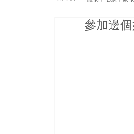
參加邊個好
畫班簡介
繪畫電台
人像
素描
粉彩