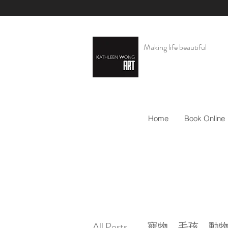
Making life beautiful
Home
Book Online
All Posts
寵物，毛孩，動