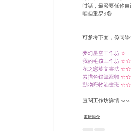
咁話，最緊要係你自
嗰個重易d😂
可參考下面，係同學
夢幻星空工作坊 
☆
我的毛孩工作坊 
☆☆
花之戀英文書法 
☆☆
素描色鉛筆寵物 
☆☆
動物寵物油畫班 
☆☆
查閱工作坊詳情 
here
畫班簡介