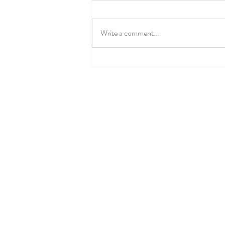
Write a comment...
寵物繪畫班 Pet Drawing