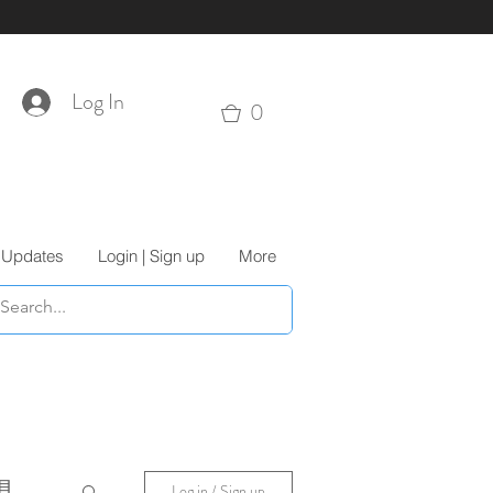
Log In
0
 Updates
Login | Sign up
More
具
Log in / Sign up