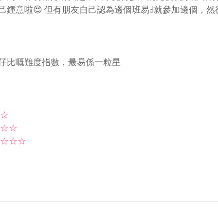
己鍾意啦😍 但有朋友自己認為邊個班易d就參加邊個，
仔比嘅難度指數，最易係一粒星
☆
☆☆
☆☆☆