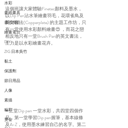
水彩
這個班讓大家體驗Finetec顏料及墨水，
畫紙畫具
以Dip Pen沾水筆繪畫羽毛，花環雀鳥及
英文書法(Copperplate) 的主題工作坊，只
畫班簡介
有一堂使用水彩顏料繪畫😍 ，而花之戀
繪畫電台
相反地只有一堂Brush Pen的英文書法，
DIY
主力是以水彩繪畫花卉。
ZIG 日本吳竹
黏土
保護劑
節日用品
人像
素描
粉彩
✒三堂Dip pen 一堂水彩，共四堂四個作
品，第一堂學習Dip pen握筆，基本線條
燙金
及A-Z，使用墨水練習自己的名字。第二