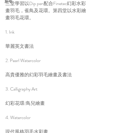
新年
三堂學習以Dip pen配合Finetec幻彩水彩
畫羽毛，雀鳥及花環。第四堂以水彩繪
畫羽毛花環。
1. Ink
華麗英文書法
2. Pearl Watercolor
高貴優雅的幻彩羽毛繪畫及書法
3. Calligraphy Art
幻彩花環/鳥兒繪畫
4. Watercolor
現代風格羽毛水彩畫 