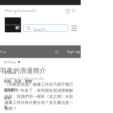
0
Making life beautiful
Post
Sign Up
All Posts
羽夜的浪漫簡介
All Posts
Feather & Calligraphy Art
寵物，毛孩，動物
《羽夜的浪漫》繪畫工作坊不經不覺已
英文書法
經開了一年多了，有些朋友想清楚瞭解
內容，與我們另一個班《花之戀》水彩
羽毛
繪畫工作坊有什麼分別？英文書法是一
花
樣嗎？