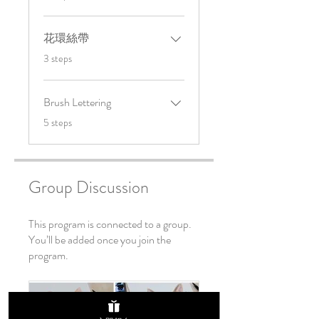
花環絲帶
.
3 steps
Brush Lettering
.
5 steps
Group Discussion
This program is connected to a group.
You’ll be added once you join the
program.