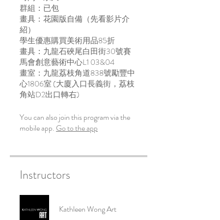
群組：已包
畫具：花園版自備（先看影片介
紹）
學生優惠購買美術用品85折
畫具：九龍石硤尾白田街30號賽
馬會創意藝術中心L1 03&04
畫室：九龍荔枝角道838號勵豐中
心1806室 (大廈入口長義街，荔枝
角站D2出口轉右)
You can also join this program via the
mobile app.
Go to the app
Instructors
Kathleen Wong Art