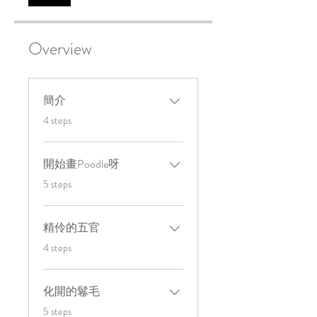
Overview
簡介
.
4 steps
開始畫Poodle呀
.
5 steps
精伶的五官
.
4 steps
化開的鬈毛
.
5 steps