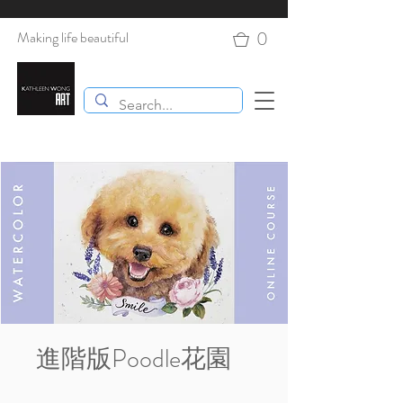
0
Making life beautiful
進階版Poodle花園