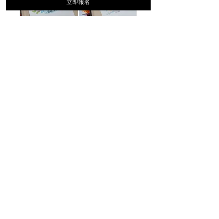
立即報名
Q＆A教學群組－進階動物花園
Private
•
33 Members
Price
Single Payment
HK$1,200.00
2 Plans Available