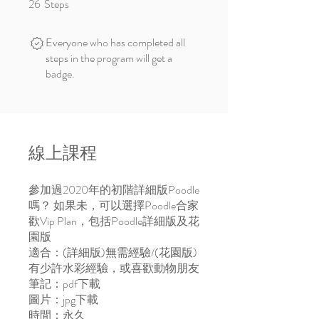
26
Steps
26 Steps
Everyone who has completed all
steps in the program will get a
badge.
線上課程
參加過2020年的初階詳細版Poodle
嗎？ 如果未，可以選擇Poodle合家
歡Vip Plan，包括Poodle詳細版及花
園版
適合：(詳細版)無需經驗/(花園版)
有少許水彩經驗，或喜歡動物朋友
筆記：pdf下載
圖片：jpg下載
時間：永久