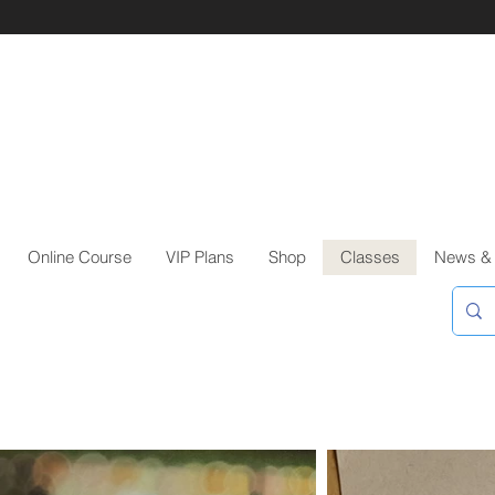
Online Course
VIP Plans
Shop
Classes
News &