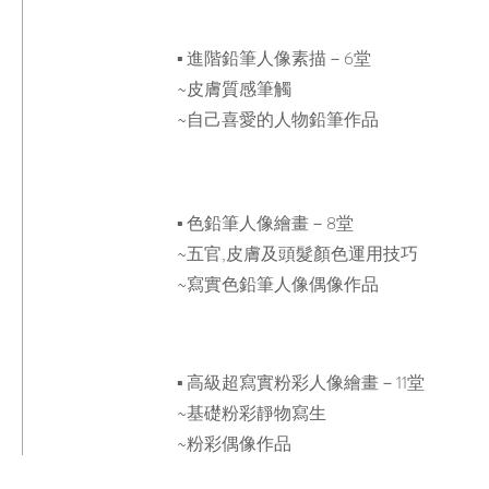
▪ 進階鉛筆人像素描－6堂
~皮膚質感筆觸
~自己喜愛的人物鉛筆作品
▪ 色鉛筆人像繪畫－8堂
~五官,皮膚及頭髮顏色運用技巧
~寫實色鉛筆人像偶像作品
▪ 高級超寫實粉彩人像繪畫－11堂
~基礎粉彩靜物寫生
~粉彩偶像作品