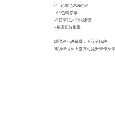
~24色膚色木顏色x1
~60色粉彩筆
~5份筆記／10張練習
~精選影片重溫
此課程不設單堂，不設分階段。
連續學習及上堂方可提升畫作及