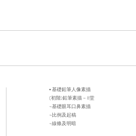
▪ 基礎鉛筆人像素描
(初階)鉛筆素描－8堂
~基礎眼耳口鼻素描
~比例及起稿
~線條及明暗