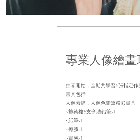
專業人像繪畫
由零開始，全期共學習6張指定作
畫具包括
人像素描，人像色鉛筆粉彩畫具
~施德樓6支盒裝鉛筆x1
~紙筆x1
~擦膠x1
~畫簿x1