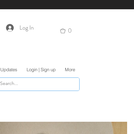
Log In
0
 Updates
Login | Sign up
More