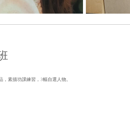
班
品，素描功課練習，3幅自選人物。