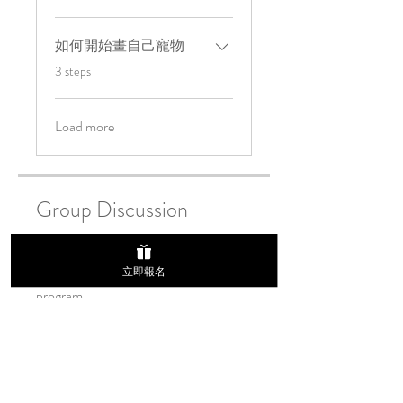
如何開始畫自己寵物
.
3 steps
Load more
Group Discussion
This program is connected to a group.
立即報名
You’ll be added once you join the
program.