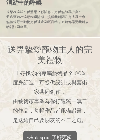
消逝中的呼喚
係想表達咩？係驚恐？係憤怒？定係無助嘅求救？
透過藝術表達動物嘅情感，提醒我哋關注身邊嘅生命，
無論係野生動物定係被遺棄嘅寵物，佢哋都需要我哋多
啲關注同尊重。
送畀摯愛寵物主人的完
美禮物
正尋找你的專屬藝術品？100%
度身訂造，可提供設計或與藝術
家共同創作，
由藝術家專業為你打造獨一無二
的作品，每幅作品皆佩備證書，
是送給自己及朋友的不二之選。
whatsapps 了解更多