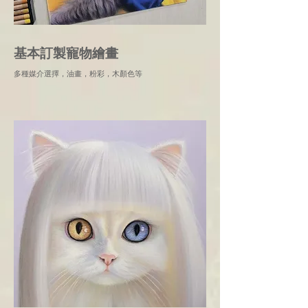
基本訂製寵物繪畫
多種媒介選擇，油畫，粉彩，木顏色等