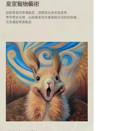
皇室寵物藝術
彰顯尊貴與華麗氣質，讓愛寵化身皇族貴冑，
尊享歷史光輝，以經典皇室肖像風格呈現您的寵物，
完美捕捉尊貴氣息