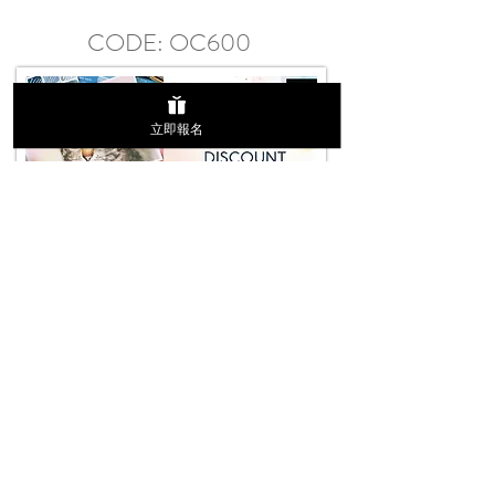
CODE: OC600
立即報名
Online Course